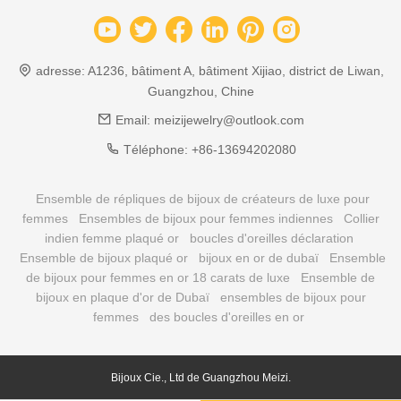
adresse:
A1236, bâtiment A, bâtiment Xijiao, district de Liwan,
Guangzhou, Chine
Email:
meizijewelry@outlook.com
Téléphone:
+86-13694202080
Ensemble de répliques de bijoux de créateurs de luxe pour
femmes
Ensembles de bijoux pour femmes indiennes
Collier
indien femme plaqué or
boucles d'oreilles déclaration
Ensemble de bijoux plaqué or
bijoux en or de dubaï
Ensemble
de bijoux pour femmes en or 18 carats de luxe
Ensemble de
bijoux en plaque d'or de Dubaï
ensembles de bijoux pour
femmes
des boucles d'oreilles en or
Bijoux Cie., Ltd de Guangzhou Meizi.