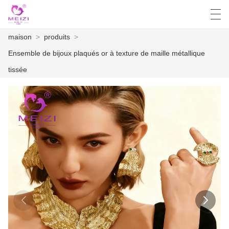
maison
>
produits
>
العربية
English
Español
Français
Ensemble de bijoux plaqués or à texture de maille métallique
tissée
MAISON
PRODUITS
NOUVELLES
CAS
USINE
CONTACTEZ NOUS